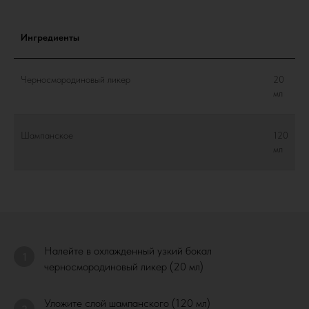
Ингредиенты
Черносмородиновый ликер
20
мл
Шампанское
120
мл
Налейте в охлажденный узкий бокал
1
черносмородиновый ликер (20 мл)
Уложите слой шампанского (120 мл)