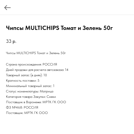
Чипсы MULTICHIPS Томат и Зелень 50г
33
р.
Чипсы MULTICHIPS Томат и Зелень 50г
Страна происхождения: РОССИЯ
Дней продажи для расчета автозаказа: 14
Товарный запас (в днях): 10
Кратность поставки: 5
Минимальный товарный запас: 1
Статус номенклатуры: Матрица
Категория товара Закупки: Снеки
Поставщик в Воронеже: МРТК ГК ООО
ФЗ №468: РОССИЯ
Поставщик: МРТК ГК ООО