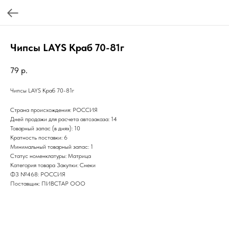
Чипсы LAYS Краб 70-81г
79
р.
Чипсы LAYS Краб 70-81г
Страна происхождения: РОССИЯ
Дней продажи для расчета автозаказа: 14
Товарный запас (в днях): 10
Кратность поставки: 6
Минимальный товарный запас: 1
Статус номенклатуры: Матрица
Категория товара Закупки: Снеки
ФЗ №468: РОССИЯ
Поставщик: ПИВСТАР ООО