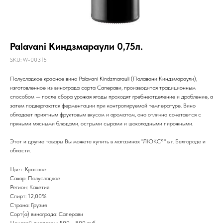
Palavani Киндзмараули 0,75л.
SKU:
W-00315
Полусладкое красное вино Palavani Kindzmarauli (Палавани Киндзмараули),
изготовленное из винограда сорта Саперави, производится традиционным
способом — после сбора урожая ягоды проходят гребнеотделение и дробление, а
затем подвергаются ферментации при контролируемой температуре. Вино
обладает приятным фруктовым вкусом и ароматом, оно отлично сочетается с
пряными мясными блюдами, острыми сырами и шоколадными пирожными.
Этот и другие товары Вы можете купить в магазинах "ЛЮКС°" в г. Белгороде и
области.
Цвет: Красное
Сахар: Полусладкое
Регион: Кахетия
Спирт: 12,00%
Страна: Грузия
Сорт(а) винограда: Саперави