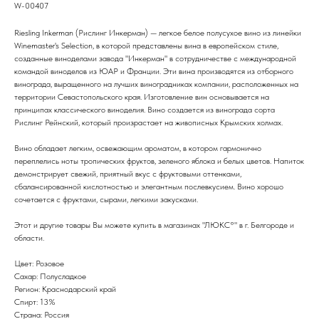
W-00407
Riesling Inkerman (Рислинг Инкерман) — легкое белое полусухое вино из линейки
Winemaster's Selection, в которой представлены вина в европейском стиле,
созданные виноделами завода "Инкерман" в сотрудничестве с международной
командой виноделов из ЮАР и Франции. Эти вина производятся из отборного
винограда, выращенного на лучших виноградниках компании, расположенных на
территории Севастопольского края. Изготовление вин основывается на
принципах классического виноделия. Вино создается из винограда сорта
Рислинг Рейнский, который произрастает на живописных Крымских холмах.
Вино обладает легким, освежающим ароматом, в котором гармонично
переплелись ноты тропических фруктов, зеленого яблока и белых цветов. Напиток
демонстрирует свежий, приятный вкус с фруктовыми оттенками,
сбалансированной кислотностью и элегантным послевкусием. Вино хорошо
сочетается с фруктами, сырами, легкими закусками.
Этот и другие товары Вы можете купить в магазинах "ЛЮКС°" в г. Белгороде и
области.
Цвет: Розовое
Сахар: Полусладкое
Регион: Краснодарский край
Спирт: 13%
Страна: Россия