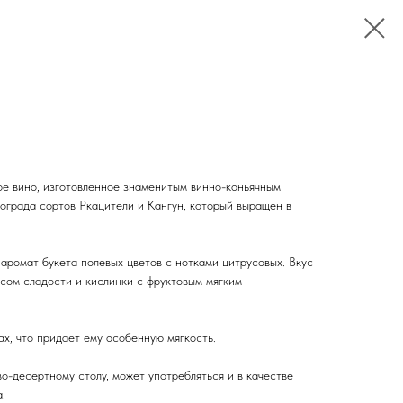
ое вино, изготовленное знаменитым винно-коньячным
града сортов Ркацители и Кангун, который выращен в
 аромат букета полевых цветов с нотками цитрусовых. Вкус
сом сладости и кислинки с фруктовым мягким
х, что придает ему особенную мягкость.
о-десертному столу, может употребляться и в качестве
.