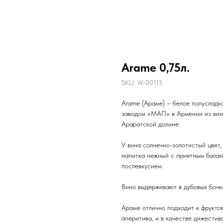
Arame 0,75л.
SKU:
W-00115
Arame (Араме) – белое полусладк
заводом «МАП» в Армении из вино
Араратской долине.
У вина солнечно-золотистый цвет,
напитка нежный с приятным балан
послевкусием.
Вино выдерживают в дубовых бочка
Араме отлично подходит к фруктов
аперитива, и в качестве дижестива