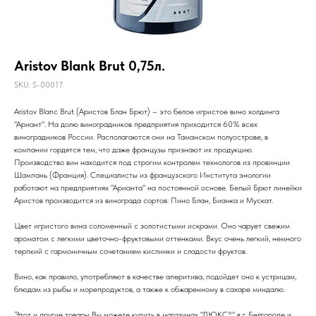
Aristov Blank Brut 0,75л.
SKU:
S-00017
Aristov Blanc Brut (Аристов Блан Брют) – это белое игристое вино холдинга
"Ариант". На долю виноградников предприятия приходится 60% всех
виноградников России. Располагаются они на Таманском полуострове, в
компании гордятся тем, что даже французы признают их продукцию.
Производство вин находится под строгим контролем технологов из провинции
Шампань (Франция). Специалисты из французского Института энологии
работают на предприятиях "Арианта" на постоянной основе. Белый Брют линейки
Аристов производится из винограда сортов: Пино Блан, Бианка и Мускат.
Цвет игристого вина соломенный с золотистыми искрами. Оно чарует свежим
ароматом с легкими цветочно-фруктовыми оттенками. Вкус очень легкий, немного
терпкий с гармоничным сочетанием кислинки и сладости фруктов.
Вино, как правило, употребляют в качестве аперитива, подойдет оно к устрицам,
блюдам из рыбы и морепродуктов, а также к обжаренному в сахаре миндалю.
Этот и другие товары Вы можете купить в магазинах "ЛЮКС°" в г. Белгороде и