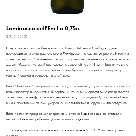
Lambrusco dell'Emilia 0,75л.
SKU:
S-00052
Натуральное игристое белое вино Lambrusco dell'Emilia (Ламбруско Дель
производится из виноградного сорта Ламбруско — столь популярного в Италии и
за ее пределами. Идеальными для роста и развития лоз являются условия региона
Эмилия-Романья, который расположен в северной части Италии. Брожение вина
происходит исключительно естественным образом, что дарит готовому вину
манящий аромат и обворожительный вкус.
Вино "Ламбруско" наверняка оценят представительницы прекрасного пола за его
яркий характер и изумительный перляж. Интенсивный аромат вина раскрывается
оттенками спелых фруктов и засахаренных ягод. Насыщенный, гармоничный вкус
вина с фруктовыми тонами, умеренной кислотностью и чарующим послевкусием.
Вино послужит прекрасным аперитивом, а также будет хорошо сочетаться с
мясными блюдами, рыбными деликатесами и фруктами.
Этот и другие товары Вы можете купить в магазинах "ЛЮКС°" в г. Белгороде и
области.