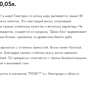
0,05л.
 в мире! Ежегодно по всему миру выпивается свыше 40
ного напитка. Это настоящий виски, получивший
я своему отменному качеству и веселому характеру. Не
андартам, создается из кукурузы. "Джим Бим" выдерживают
ных бочках, сделанных из древесины белого дуба.
 ароматом с оттенком пряностей. Виски имеет богатый,
и. Благодаря своему стойкому вкусу, виски идеально
ейлей. Он прекрасно сочетается с такими безалкогольными
ный и вишневый соки.
упить в магазинах "ЛЮКС°" в г. Белгороде и области.