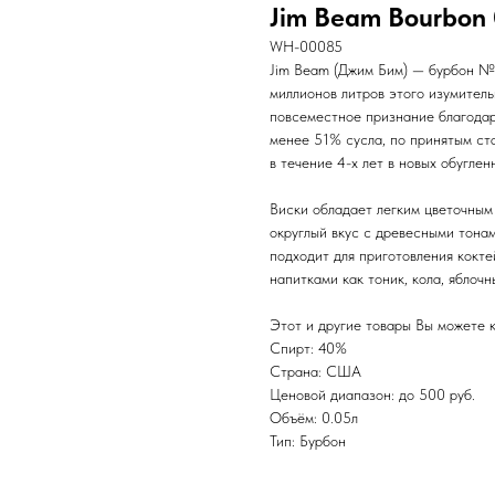
Jim Beam Bourbon 
WH-00085
Jim Beam (Джим Бим) — бурбон №1
миллионов литров этого изумитель
повсеместное признание благодар
менее 51% сусла, по принятым ст
в течение 4-х лет в новых обуглен
Виски обладает легким цветочным
округлый вкус с древесными тонам
подходит для приготовления кокт
напитками как тоник, кола, яблоч
Этот и другие товары Вы можете к
Спирт: 40%
Страна: США
Ценовой диапазон: до 500 руб.
Объём: 0.05л
Тип: Бурбон