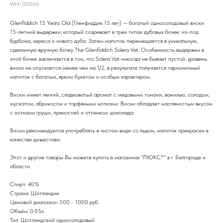
WH-00066
Glenfiddich 15 Years Old (Гленфиддик 15 лет) — богатый односолодовый виски
15-летний выдержки, который созревает в трех типах дубовых бочек: из-под
бурбона, хереса и нового дуба. Затем напиток перемещается в уникальную,
сделанную вручную бочку The Glenfiddich Solera Vat. Особенность выдержки в
этой бочке заключается в том, что Solera Vat никогда не бывает пустой, уровень
виски не опускается менее чем на 1/2, в результате получается гармоничный
напиток с богатым, ярким букетом и особым характером.
Виски имеет легкий, сладковатый аромат с медовыми тонами, ванилью, солодом,
мускатом, абрикосом и торфяными нотками. Виски обладает маслянистым вкусом
с нотками груши, пряностей и оттенком шоколада.
Виски рекомендуется употреблять в чистом виде со льдом, напиток прекрасен в
качестве дижестива.
Этот и другие товары Вы можете купить в магазинах "ЛЮКС°" в г. Белгороде и
области.
Спирт: 40%
Страна: Шотландия
Ценовой диапазон: 500 - 1000 руб.
Объём: 0.05л
Тип: Шотландский односолодовый