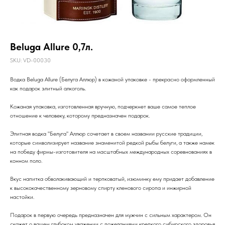
Beluga Allure 0,7л.
SKU:
VD-00030
Водка Beluga Allure (Белуга Аллюр) в кожаной упаковке - прекрасно оформленный
как подарок элитный алкоголь.
Кожаная упаковка, изготовленная вручную, подчеркнет ваше самое теплое
отношение к человеку, которому предназначен подарок.
Элитная водка "Белуга" Аллюр сочетает в своем названии русские традиции,
которые символизирует название знаменитой редкой рыбы белуги, а также намек
на победу фирмы-изготовителя на масштабных международных соревнованиях в
конном поло.
Вкус напитка обволакивающий и терпковатый, изюминку ему придает добавление
к высококачественному зерновому спирту кленового сиропа и инжирной
настойки.
Подарок в первую очередь предназначен для мужчин с сильным характером. Он
скажет о вашем глубоком уважении с пожеланиями крепкого сибирского здоровья