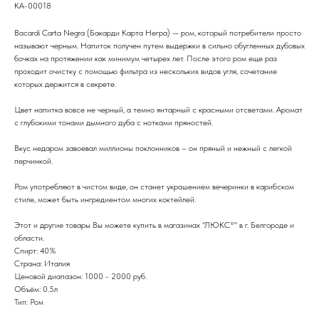
KA-00018
Bacardi Carta Negra (Бакарди Карта Негра) — ром, который потребители просто
называют черным. Напиток получен путем выдержки в сильно обугленных дубовых
бочках на протяжении как минимум четырех лет. После этого ром еще раз
проходит очистку с помощью фильтра из нескольких видов угля, сочетание
которых держится в секрете.
Цвет напитка вовсе не черный, а темно янтарный с красными отсветами. Аромат
с глубокими тонами дымного дуба с нотками пряностей.
Вкус недаром завоевал миллионы поклонников – он пряный и нежный с легкой
перчинкой.
Ром употребляют в чистом виде, он станет украшением вечеринки в карибском
стиле, может быть ингредиентом многих коктейлей.
Этот и другие товары Вы можете купить в магазинах "ЛЮКС°" в г. Белгороде и
области.
Спирт: 40%
Страна: Италия
Ценовой диапазон: 1000 - 2000 руб.
Объём: 0.5л
Тип: Ром