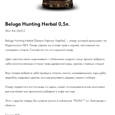
Beluga Hunting Herbal 0,5л.
SKU:
KA-00012
Beluga Hunting Herbal (Белуга Хартунг Хербал) — ликер, который выпускают на
Мариинском ЛВЗ. Ликер сделан на основе трав и корней, настоянных на
солодовом спирте. Считается, что это мужской ликер.
Цвет напитка мягко-коричневый с отблесками мокрого сена, аромат вобрал в
себя многочисленные оттенки трав, древесной коры, орехов и пряных специй.
Вкус ликера вобрал в себя привкусы полыни, аниса, можжевельника, коры дуба,
зверобоя, кедровых орехов, листьев вишневого дерева, хмеля и имбиря.
Ликер подается в чистом виде со льдом, может использоваться как компонент
для коктейлей или ароматной добавкой к кофе или чаю.
Этот и другие товары Вы можете купить в магазинах "ЛЮКС°" в г. Белгороде и
области.