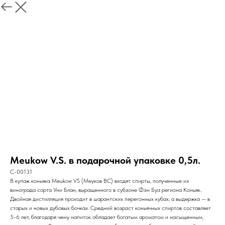
Meukow V.S. в подарочной упаковке 0,5л.
C-00131
В купаж коньяка Meukow VS (Меуков ВС) входят спирты, полученные из
винограда сорта Уни Блан, выращенного в субзоне Фэн Буа региона Коньяк.
Двойная дистилляция проходит в шарантских перегонных кубах, а выдержка — в
старых и новых дубовых бочках. Средний возраст коньячных спиртов составляет
5-6 лет, благодаря чему напиток обладает богатым ароматом и насыщенным,