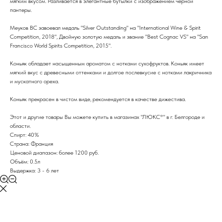
мягким вкусом. Разливается в элегантные бутылки с изображением черной
пантеры.
Меуков ВС завоевал медаль "Silver Outstanding" на "International Wine & Spirit
Competition, 2018", Двойную золотую медаль и звание "Best Cognac VS" на "San
Francisco World Spirits Competition, 2015".
Коньяк обладает насыщенным ароматом с нотками сухофруктов. Коньяк имеет
мягкий вкус с древесными оттенками и долгое послевкусие с нотками лакричника
и мускатного ореха.
Коньяк прекрасен в чистом виде, рекомендуется в качестве дижестива.
Этот и другие товары Вы можете купить в магазинах "ЛЮКС°" в г. Белгороде и
области.
Спирт: 40%
Страна: Франция
Ценовой диапазон: более 1200 руб.
Объём: 0.5л
Выдержка: 3 - 6 лет