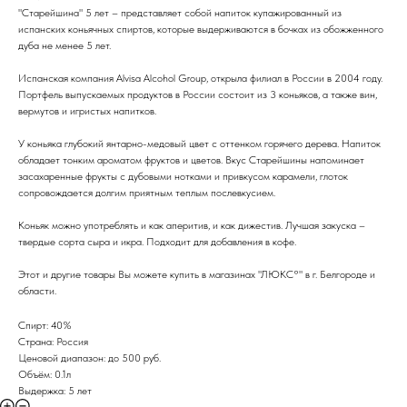
"Старейшина" 5 лет – представляет собой напиток купажированный из
испанских коньячных спиртов, которые выдерживаются в бочках из обожженного
дуба не менее 5 лет.
Испанская компания Alvisa Alcohol Group, открыла филиал в России в 2004 году.
Портфель выпускаемых продуктов в России состоит из 3 коньяков, а также вин,
вермутов и игристых напитков.
У коньяка глубокий янтарно-медовый цвет с оттенком горячего дерева. Напиток
обладает тонким ароматом фруктов и цветов. Вкус Старейшины напоминает
засахаренные фрукты с дубовыми нотками и привкусом карамели, глоток
сопровождается долгим приятным теплым послевкусием.
Коньяк можно употреблять и как аперитив, и как дижестив. Лучшая закуска –
твердые сорта сыра и икра. Подходит для добавления в кофе.
Этот и другие товары Вы можете купить в магазинах "ЛЮКС°" в г. Белгороде и
области.
Спирт: 40%
Страна: Россия
Ценовой диапазон: до 500 руб.
Объём: 0.1л
Выдержка: 5 лет