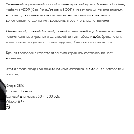
Утонченный, гармоничный, гладкий и очень приятный аромат бренди Saint-Remy
Authentic VSOP (Сан-Реми, Аутентик ВСОП) играет легкими тонами алкоголя,
которые тут же сменяются нюансами вишни, земляники и крыжовника,
дополненные нотами ванили, древесины и растительными оттенками.
Очень мягкий, сложный, богатый, гладкий и деликатный вкус бренди наполнен
тонами маленьких красных ягод, сладкой ванили, табака и дуба. Бренди очень
легко пьется и очаровывает своим округлым, сбалансированным вкусом.
Бренди прекрасен в качестве аперитива, хорош как составляющая часть
коктейлей.
Этот и другие товары Вы можете купить в магазинах "ЛЮКС°" в г. Белгороде и
области.
Спирт: 38%
Страна: Франция
Ценовой диапазон: 800 - 1200 руб.
Объём: 0.5л