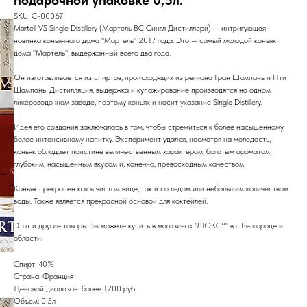
подарочной упаковке 0,5л.
SKU:
C-00067
Martell VS Single Distillery (Мартель ВС Сингл Дистиллери) — интригующая
новинка коньячного дома "Мартель" 2017 года. Это — самый молодой коньяк
дома "Мартель", выдержанный всего два года.
Он изготавливается из спиртов, происходящих из региона Гран Шампань и Пти
Шампань. Дистилляция, выдержка и купажирование производятся на одном
ликероводочном заводе, поэтому коньяк и носит указание Single Distillery.
Идея его создания заключалась в том, чтобы стремиться к более насыщенному,
более интенсивному напитку. Эксперимент удался, несмотря на молодость,
коньяк обладает поистине величественным характером, богатым ароматом,
глубоким, насыщенным вкусом и, конечно, превосходным качеством.
Коньяк прекрасен как в чистом виде, так и со льдом или небольшим количеством
воды. Также является прекрасной основой для коктейлей.
Этот и другие товары Вы можете купить в магазинах "ЛЮКС°" в г. Белгороде и
области.
Спирт: 40%
Страна: Франция
Ценовой диапазон: более 1200 руб.
Объём: 0.5л