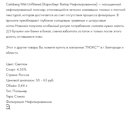
Carlsberg Wild Unfiltered (Карлсберг Вайлд Нефильтрованное) — насыщенный
нефильтрованный пилснер, отличающийся четкими хмелевыми тонами и плотной
текстурой, которая достигается за счет отсутствия процесса фильтрации. В
аромате преобладают глубокие солодовые, травяные и цитрусовые
нотки.Новинка получила особенный ритуал потребления: сначала нужно налить
2/3 бутылки или банки в бокал, слегка взболтать остаток и только после этого
долить оставшееся пиво.
Этот и другие товары Вы можете купить в магазинах "ЛЮКС°" в г. Белгороде и
области.
Цвет: Светлое
Спирт: 4,50%
Страна: Россия
Ценовой диапазон: 50 - 65 руб.
Объём: 0,44 л
Тип: Пилзьнер
Тара: Стекло
Фильтрация: Нефильтрованное