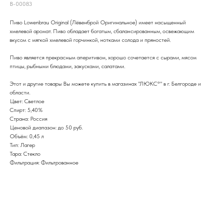
B-00083
Пиво Lowenbrau Original (Лёвенброй Оригинальное) имеет насыщенный
хмелевой аромат. Пиво обладает богатым, сбалансированным, освежающим
вкусом с мягкой хмелевой горчинкой, нотками солода и пряностей.
Пиво является прекрасным аперитивом, хорошо сочетается с сырами, мясом
птицы, рыбными блюдами, закусками, салатами.
Этот и другие товары Вы можете купить в магазинах "ЛЮКС°" в г. Белгороде и
области.
Цвет: Светлое
Спирт: 5,40%
Страна: Россия
Ценовой диапазон: до 50 руб.
Объём: 0,45 л
Тип: Лагер
Тара: Стекло
Фильтрация: Фильтрованное