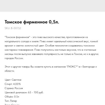
Томское фирменное 0,5л.
SKU:
B-00152
"Томское фирменное" - это пиво высокого качества, приготовленное из
натурального солода и хмеля. Пиво имеет идеальный классический вкус, тонкий
аромат и светло-золотистый цвет. Особая технология создавалась томскими
мастерами пивоварения. Пиво получилось настолько вкусное, что в считанные
месяцы после выпуска завоевало популярность не только в Томске, но и в других
городах России.
Этот и другие товары Вы можете купить в магазинах "ЛЮКС°" в г. Белгороде и
области.
Цвет: Светлое
Спирт: 4,00%
Страна: Россия
Ценовой диапазон: 65 - 100 руб.
Объём: 0.5л
Тип: Лагер