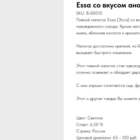
Essa со вкусом ан
SKU:
B-00010
Пивной напиток Essa (Эсса) со вк
пивоваренного солода. Кроме него 
хмель, яблочная кислота и аромат
Напиток достаточно крепкий, но 
вызывает быстрого опьянения.
Этот пивной напиток стал завсегд
отлично освежает и обладает дерз
С ним хорошо сочетаются сыр, фру
Этот и другие товары Вы можете к
Цвет: Светлое
Спирт: 6,50 %
Страна: Россия
Ценовой диапазон: 65 - 100 руб.