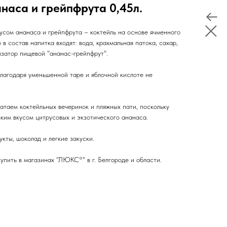
анаса и грейпфрута 0,45л.
усом ананаса и грейпфрута – коктейль на основе ячменного
в состав напитка входят: вода, крахмальная патока, сахар,
изатор пищевой "ананас-грейпфрут".
благодаря уменьшенной таре и яблочной кислоте не
атаем коктейльных вечеринок и пляжных пати, поскольку
ким вкусом цитрусовых и экзотического ананаса.
кты, шоколад и легкие закуски.
упить в магазинах "ЛЮКС°" в г. Белгороде и области.